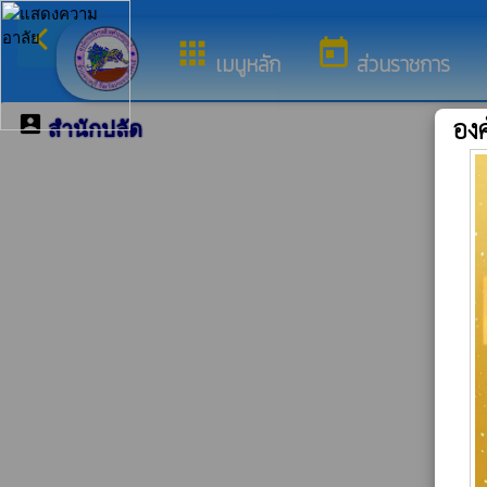
arrow_back_ios
ยินดีต้อนรับสู่เว็บไซ
กลับเมนูหลัก
apps
today
เมนูหลัก
ส่วนราชการ
account_box
องค
สำนักปลัด