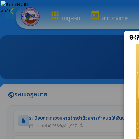
arrow_back_ios
ยินดีต้อนรับสู่เว็บไซต์ของ องค์การบร
กลับเมนูหลัก
apps
today
เมนูหลัก
ส่วนราชการ
องค
ระบบกฎหมาย
public