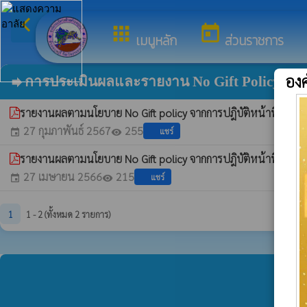
arrow_back_ios
ยินดีต้อนรับสู่เว็บไซต
กลับเมนูหลัก
apps
today
เมนูหลัก
ส่วนราชการ
องค
การประเมินผลและรายงาน No Gift Policy
forward
รายงานผลตามนโยบาย No Gift policy จากการปฎิบัติหน้าที่ ปร
27 กุมภาพันธ์ 2567
255
แชร์
event
visibility
รายงานผลตามนโยบาย No Gift policy จากการปฎิบัติหน้าที่
whatshot
27 เมษายน 2566
215
แชร์
event
visibility
1
1 - 2 (ทั้งหมด 2 รายการ)