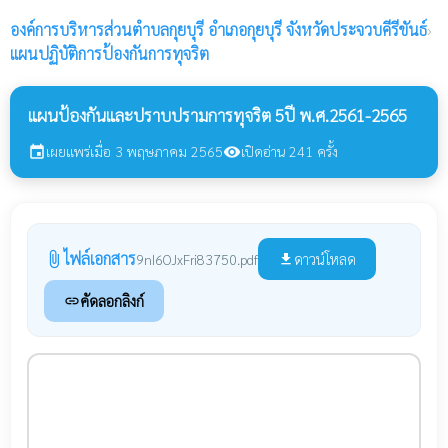
องค์การบริหารส่วนตำบลกุยบุรี
อำเภอกุยบุรี จังหวัดประจวบคีรีขันธ์
›
แผนปฏิบัติการป้องกันการทุจริต
แผนป้องกันและปราบปรามการทุจริต 5ปี พ.ศ.2561-2565
เผยแพร่เมื่อ 3 พฤษภาคม 2565
เปิดอ่าน 241 ครั้ง
event
visibility
ไฟล์เอกสาร
attach_file
ดาวน์โหลด
9nI6OJxFri83750.pdf
file_download
คัดลอกลิงก์
link